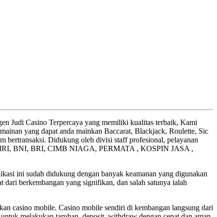
en Judi Casino Terpercaya yang memiliki kualitas terbaik, Kami
mainan yang dapat anda mainkan Baccarat, Blackjack, Roulette, Sic
 bertransaksi. Didukung oleh divisi staff profesional, pelayanan
A, MANDIRI, BNI, BRI, CIMB NIAGA, PERMATA , KOSPIN JASA ,
 aplikasi ini sudah didukung dengan banyak keamanan yang digunakan
t dari berkembangan yang signifikan, dan salah satunya ialah
an casino mobile. Casino mobile sendiri di kembangan langsung dari
untuk melakukan taruhan, deposit, withdraw dengan cepat dan aman.