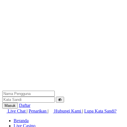
Daftar
Masuk
Live Chat
|
Penarikan
|
Hubungi Kami
|
Lupa Kata Sandi?
Beranda
Live Casino