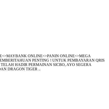
INE<>MAYBANK ONLINE<>PANIN ONLINE<>MEGA
EMBERITAHUAN PENTING ! UNTUK PEMBAYARAN QRIS
NI TELAH HADIR PERMAINAN SICBO, AYO SEGERA
DAN DRAGON TIGER ..