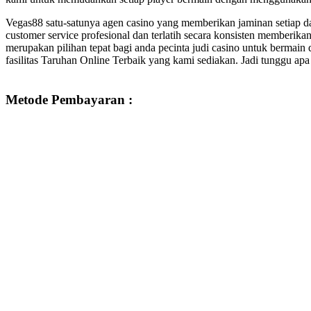
Vegas88 satu-satunya agen casino yang memberikan jaminan setiap dat
customer service profesional dan terlatih secara konsisten memberik
merupakan pilihan tepat bagi anda pecinta judi casino untuk bermai
fasilitas Taruhan Online Terbaik yang kami sediakan. Jadi tunggu ap
Metode Pembayaran :