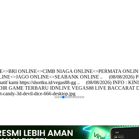
NE<>BRI ONLINE<>CIMB NIAGA ONLINE<>PERMATA ONL
NLINE<>JAGO ONLINE<>SEABANK ONLINE ..
(08/08/2026)
P
natif kami https://shortku.id/vegas88-gg ..
(08/08/2026)
INFO : KI
DIR GAME TERBARU IDNLIVE VEGAS88 LIVE BACCARAT 