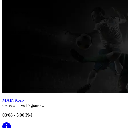
H
PSV Eindhoven
A
Fortuna Sittard
-2.25
HDP
2.25
-1.05
Odds
-1.06
MAINKAN
Cerezo ... vs Fagiano...
08/08 - 5:00 PM